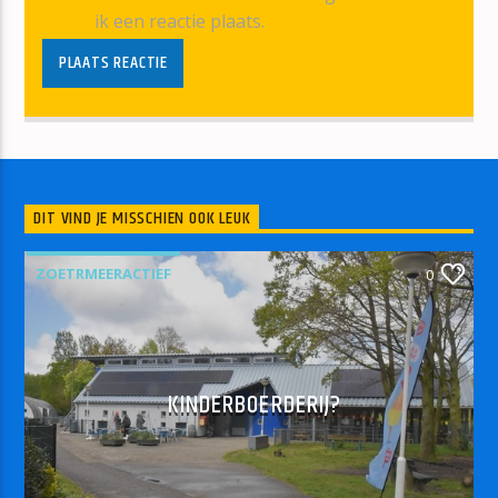
ik een reactie plaats.
DIT VIND JE MISSCHIEN OOK LEUK
ZOETRMEERACTIEF
0
KINDERBOERDERIJ?