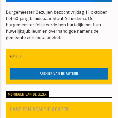
HITS FROM THE HEARTLAND
CAMILLE JANSZEN
Burgemeester Bezuijen bezocht vrijdag 11 oktober
het 60-jarig bruidspaar Stout-Scheidema. De
burgemeester feliciteerde hen hartelijk met hun
huwelijksjubileum en overhandigde namens de
gemeente een mooi boeket.
mz-radio
AUTEUR
ARCHIEF VAN DE AUTEUR
MENINGEN VAN DE LEZER
LAAT EEN REACTIE ACHTER