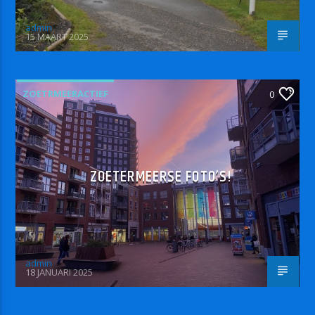
admin
15 MAART 2025
ZOETRMEERACTIEF
0
ZOETERMEERSE FOTO’S!
admin
18 JANUARI 2025