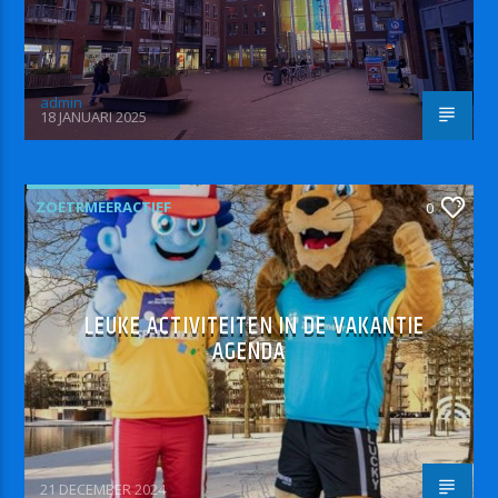
admin
18 JANUARI 2025
ZOETRMEERACTIEF
0
LEUKE ACTIVITEITEN IN DE VAKANTIE
AGENDA
21 DECEMBER 2024