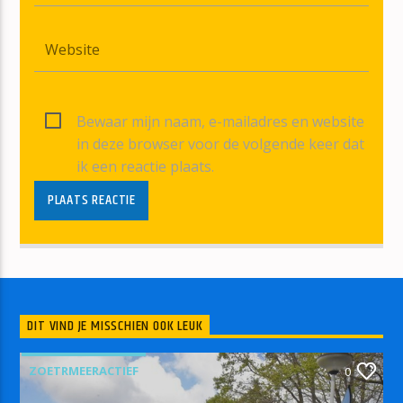
Bewaar mijn naam, e-mailadres en website
in deze browser voor de volgende keer dat
ik een reactie plaats.
DIT VIND JE MISSCHIEN OOK LEUK
ZOETRMEERACTIEF
0