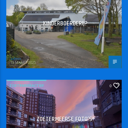
KINDERBOERDERIJ?
admin
15 MAART 2025
ZOETRMEERACTIEF
0
ZOETERMEERSE FOTO’S!