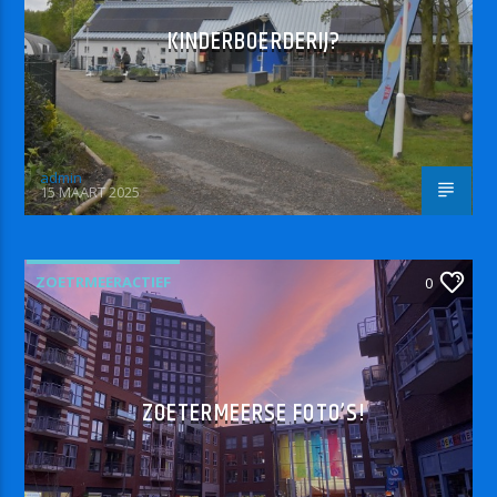
KINDERBOERDERIJ?
admin
15 MAART 2025
ZOETRMEERACTIEF
0
ZOETERMEERSE FOTO’S!