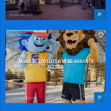
admin
18 JANUARI 2025
ZOETRMEERACTIEF
0
LEUKE ACTIVITEITEN IN DE VAKANTIE
AGENDA
21 DECEMBER 2024