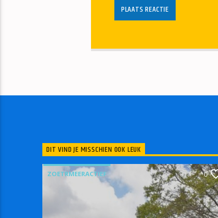
DIT VIND JE MISSCHIEN OOK LEUK
ZOETRMEERACTIEF
0