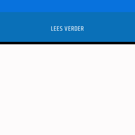
LEES VERDER
RMELINK-
KERST ME