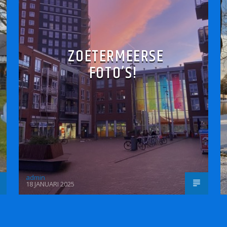
ZOETERMEERSE
FOTO’S!
admin
18 JANUARI 2025