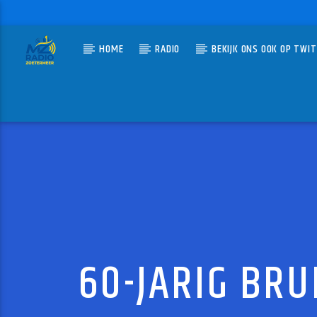
HOME
RADIO
BEKIJK ONS OOK OP TWI
HUIDIG N
MZ-RADIO
STEP 
NEW KIDS
60-JARIG BR