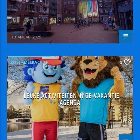
admin
18 JANUARI 2025
ZOETRMEERACTIEF
0
LEUKE ACTIVITEITEN IN DE VAKANTIE
AGENDA