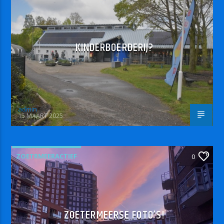
KINDERBOERDERIJ?
admin
15 MAART 2025
ZOETRMEERACTIEF
0
ZOETERMEERSE FOTO’S!