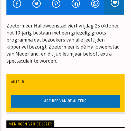
SHE'S IN LOVE WITH YOU (1)
SUZIE QUATTRO
Zoetermeer Halloweenstad viert vrijdag 25 oktober
het 10-jarig bestaan met een griezelig groots
programma dat bezoekers van alle leeftijden
kippenvel bezorgt. Zoetermeer is dé Halloweenstad
van Nederland, en dit jubileumjaar belooft extra
mz-radio
spectaculair te worden.
AUTEUR
ARCHIEF VAN DE AUTEUR
MENINGEN VAN DE LEZER