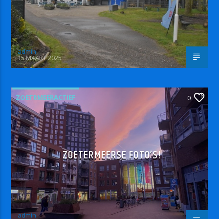
admin
15 MAART 2025
ZOETRMEERACTIEF
0
ZOETERMEERSE FOTO’S!
admin