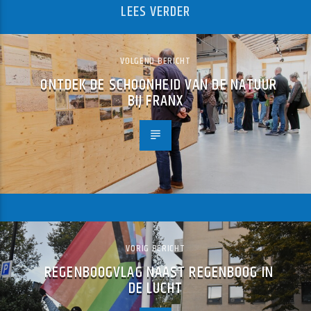
LEES VERDER
VOLGEND BERICHT
ONTDEK DE SCHOONHEID VAN DE NATUUR
BIJ FRANX
VORIG BERICHT
REGENBOOGVLAG NAAST REGENBOOG IN
DE LUCHT