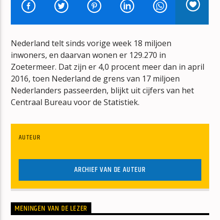
VOOR DE WEKKER WAKKER
ERIK VAN VLIET
Nederland telt sinds vorige week 18 miljoen
inwoners, en daarvan wonen er 129.270 in
Zoetermeer. Dat zijn er 4,0 procent meer dan in april
2016, toen Nederland de grens van 17 miljoen
Nederlanders passeerden, blijkt uit cijfers van het
mz-radio
Centraal Bureau voor de Statistiek.
AUTEUR
ARCHIEF VAN DE AUTEUR
MENINGEN VAN DE LEZER