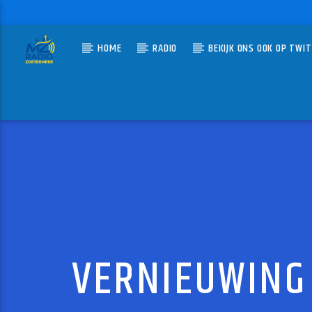
HOME
RADIO
BEKIJK ONS OOK OP TWI
HUIDIG N
MZ-RADIO
VOOR 
ERIK VAN
VERNIEUWING