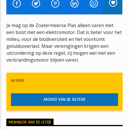
ADIO ADIO ADIO
CHRSTINA LOREENA
Je mag op de Zoetermeerse Plas alleen varen met
een boot met een elektromotor. Dat is beter voor het
milieu, voor de biodiversiteit en het voorkomt
geluidsoverlast. Maar verenigingen krijgen een
uitzondering op deze regel, zij mogen wel met een
mz-radio
verbrandingsmotor blijven varen.
AUTEUR
ARCHIEF VAN DE AUTEUR
MENINGEN VAN DE LEZER