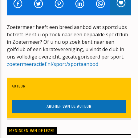
SHARKS
IMAGINE DRAGONS
Zoetermeer heeft een breed aanbod wat sportclubs
betreft. Bent u op zoek naar een bepaalde sportclub
in Zoetermeer? Of u nu op zoek bent naar een
golfclub of een karatevereniging, u vindt de club in
ons volledige overzicht, gecategoriseerd per sport.
mz-radio
zoetermeeractief.nl/sport/sportaanbod
AUTEUR
ARCHIEF VAN DE AUTEUR
MENINGEN VAN DE LEZER