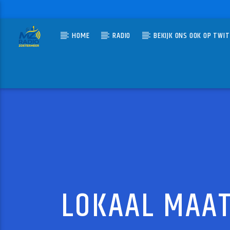
HOME
RADIO
BEKIJK ONS OOK OP TWI
HUIDIG N
MZ-RADIO
TOP 4
PETER V
LOKAAL MAAT