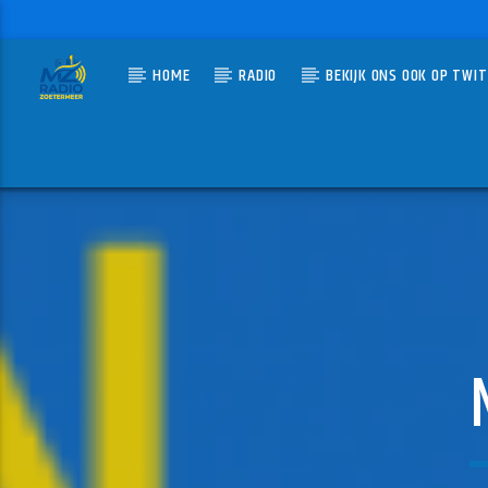
HOME
RADIO
BEKIJK ONS OOK OP TWI
HUIDIG N
MZ-RADIO
U GOT
PRINCE 