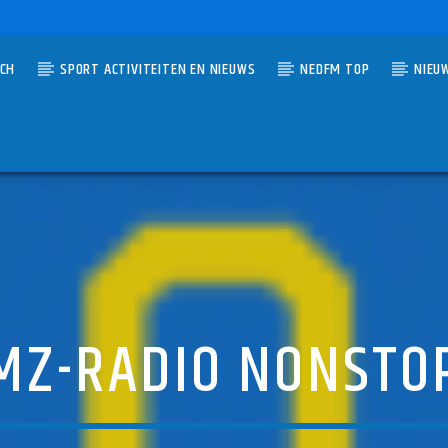
TCH
SPORT ACTIVITEITEN EN NIEUWS
NEDFM TOP
NIEU
UMMER
 THE LOOK
& SHEENA EASTON
MZ-RADIO NONSTO