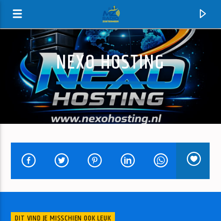
NEXO HOSTING
MZ-RADIO
HUIDIG NUMMER
DIT VIND JE MISSCHIEN OOK LEUK