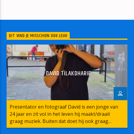
DIT VIND JE MISSCHIEN OOK LEUK
DAVID TILAKDHARIE
Presentator en fotograaf David is een jonge van
24 jaar en zit vol in het leven hij maakt/draait
graag muziek. Buiten dat doet hij ook graag
fotograferen op evenementen hij wilt graag de