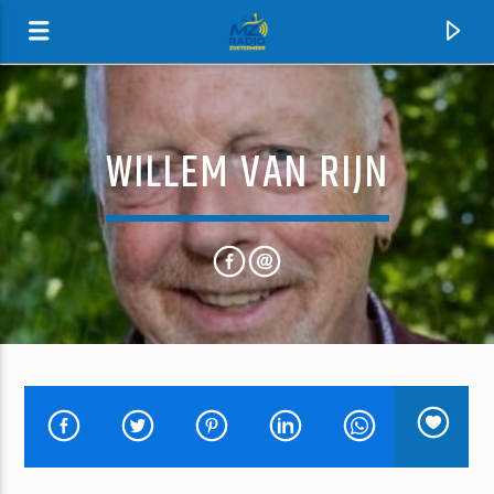
WILLEM VAN RIJN
MZ-RADIO
HUIDIG NUMMER