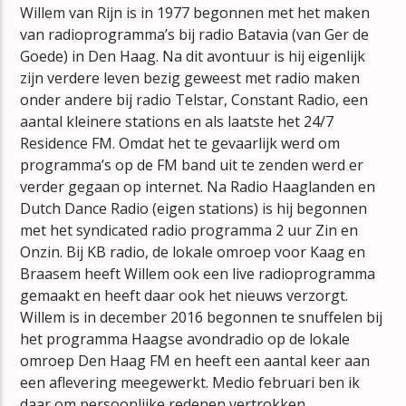
ZONNEBANK
Willem van Rijn is in 1977 begonnen met het maken
RAY & BEER
van radioprogramma’s bij radio Batavia (van Ger de
Goede) in Den Haag. Na dit avontuur is hij eigenlijk
zijn verdere leven bezig geweest met radio maken
onder andere bij radio Telstar, Constant Radio, een
aantal kleinere stations en als laatste het 24/7
Residence FM. Omdat het te gevaarlijk werd om
programma’s op de FM band uit te zenden werd er
mz-radio
verder gegaan op internet. Na Radio Haaglanden en
Dutch Dance Radio (eigen stations) is hij begonnen
met het syndicated radio programma 2 uur Zin en
Onzin. Bij KB radio, de lokale omroep voor Kaag en
Braasem heeft Willem ook een live radioprogramma
gemaakt en heeft daar ook het nieuws verzorgt.
Willem is in december 2016 begonnen te snuffelen bij
het programma Haagse avondradio op de lokale
omroep Den Haag FM en heeft een aantal keer aan
een aflevering meegewerkt. Medio februari ben ik
daar om persoonlijke redenen vertrokken.