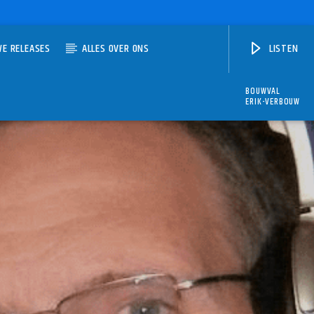
WE RELEASES
ALLES OVER ONS
LISTEN
BOUWVAL
ERIK-VERBOUW