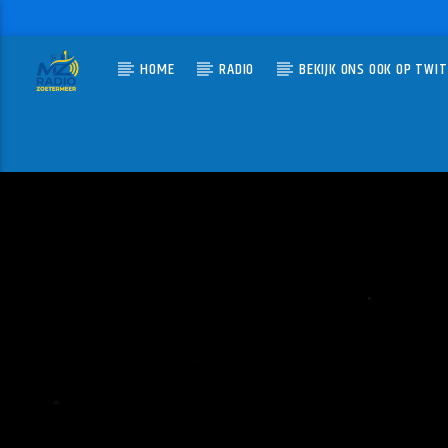
HOME
RADIO
BEKIJK ONS OOK OP TWI
HUIDIG N
MZ-RADIO
BOUW
ERIK-VE