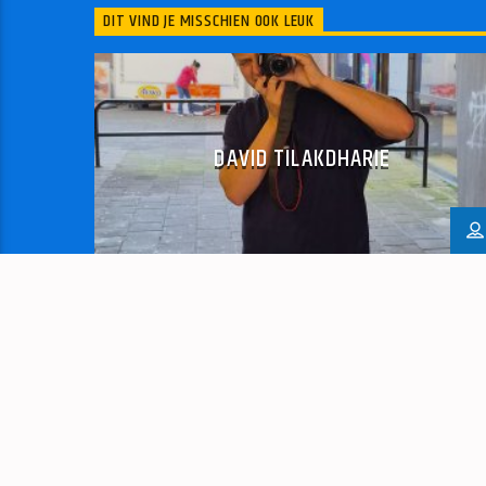
DIT VIND JE MISSCHIEN OOK LEUK
DAVID TILAKDHARIE
Presentator en fotograaf David is een
jonge van 24 jaar en zit vol in het leven hij
maakt/draait graag muziek. Buiten dat doet
hij ook graag fotograferen op
evenementen hij wilt graag de mooiste
plaatjes maken!!