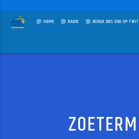
HOME
RADIO
BEKIJK ONS OOK OP TWI
HUIDIG N
MZ-RADIO
CHINA
T'PAU
ZOETERM