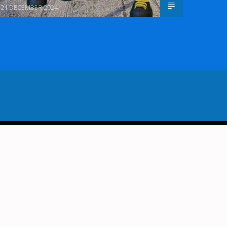
21 DECEMBER 2024
VORIG BERICHT
EER SCHERPT VERORDENING
JEUGDHULP AAN