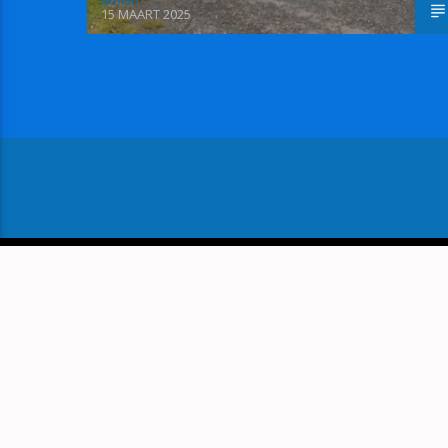
admin
15 MAART 2025
VOLGEND BERICHT
ZOETERMEER SCHERPT VER
JEUGDHULP AAN