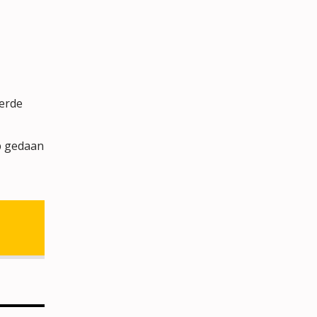
erde
p gedaan