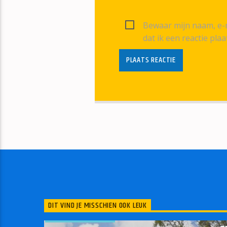
Bewaar mijn naam, e-m
dat ik een reactie plaa
DIT VIND JE MISSCHIEN OOK LEUK