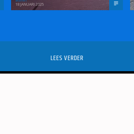
admin
18 JANUARI 2025
LEES VERDER
ORDENING
ZOETERM