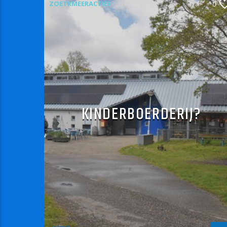
ZOETRMEERACTIEF
0
KINDERBOERDERIJ?