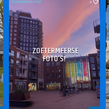
ZOETRMEERACTIEF
0
ZOETERMEERSE
FOTO’S!