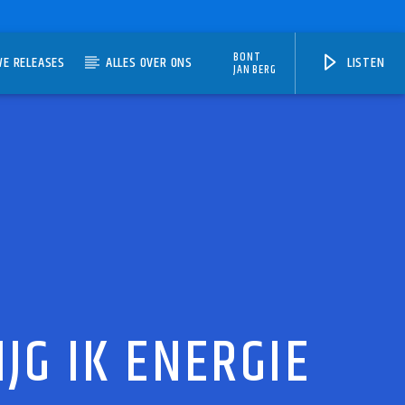
BONT
WE RELEASES
ALLES OVER ONS
LISTEN
JAN BERG
IJG IK ENERGIE