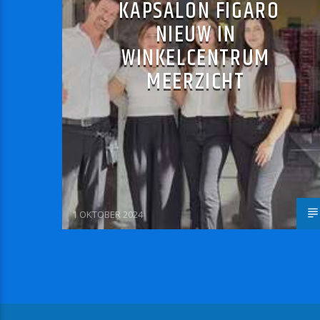
KAPSALON FIGARO
NIEUW IN
WINKELCENTRUM
MEERZICHT
1 OKTOBER 2024