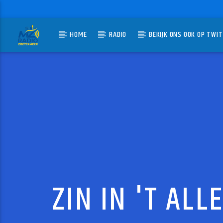
HOME
RADIO
BEKIJK ONS OOK OP TWI
HUIDIG N
MZ-RADIO
BONT
JAN BERG
ZIN IN 'T ALL