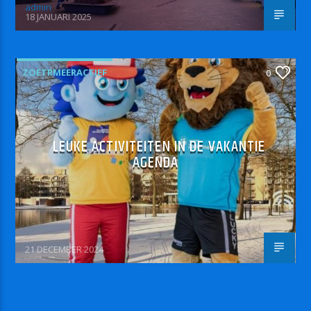
admin
18 JANUARI 2025
ZOETRMEERACTIEF
0
LEUKE ACTIVITEITEN IN DE VAKANTIE
AGENDA
21 DECEMBER 2024