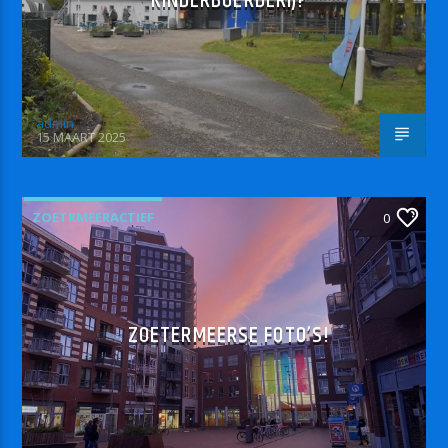
KINDERBOERDERIJ?
admin
15 MAART 2025
ZOETRMEERACTIEF
0
ZOETERMEERSE FOTO’S!