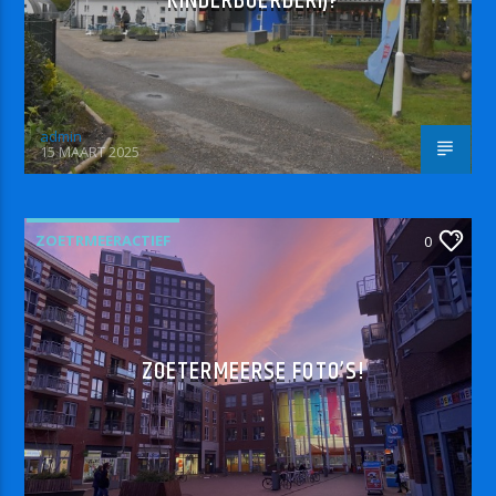
KINDERBOERDERIJ?
admin
15 MAART 2025
ZOETRMEERACTIEF
0
ZOETERMEERSE FOTO’S!