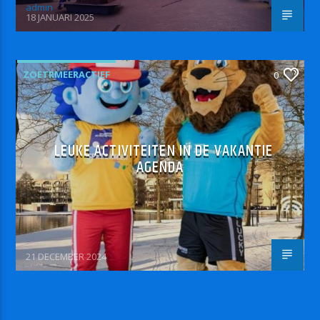
admin
18 JANUARI 2025
ZOETRMEERACTIEF
0
LEUKE ACTIVITEITEN IN DE VAKANTIE
AGENDA
21 DECEMBER 2024