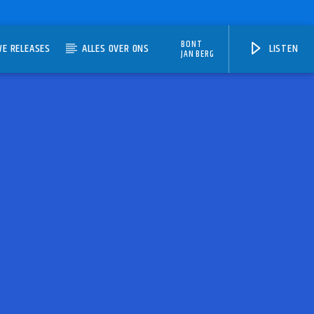
BONT
WE RELEASES
ALLES OVER ONS
LISTEN
JAN BERG