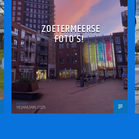
ZOETERMEERSE
FOTO’S!
admin
18 JANUARI 2025