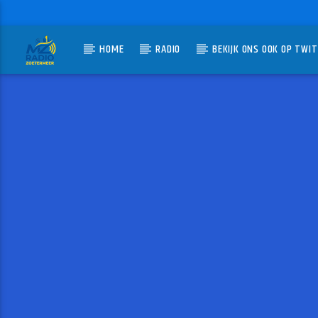
HOME
RADIO
BEKIJK ONS OOK OP TWI
HUIDIG N
MZ-RADIO
BONT
JAN BERG