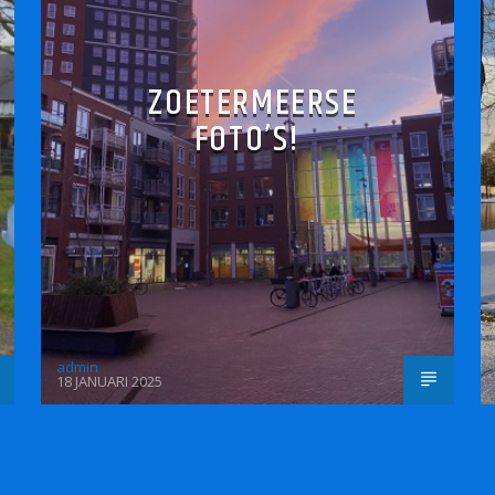
ZOETERMEERSE
FOTO’S!
admin
18 JANUARI 2025