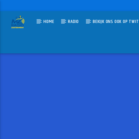
HOME
RADIO
BEKIJK ONS OOK OP TWI
HUIDIG N
MZ-RADIO
BOUW
ERIK-VE