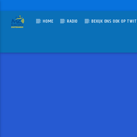
HOME
RADIO
BEKIJK ONS OOK OP TWI
HUIDIG N
MZ-RADIO
YOU B
LONDONB