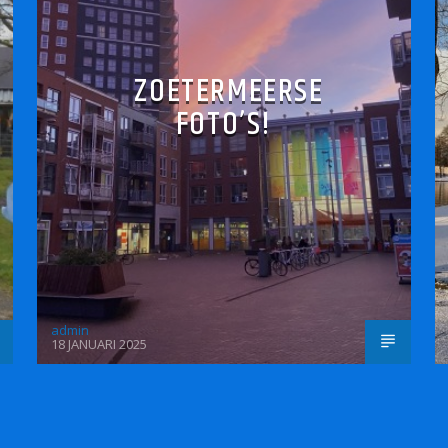
ZOETERMEERSE
FOTO’S!
admin
18 JANUARI 2025