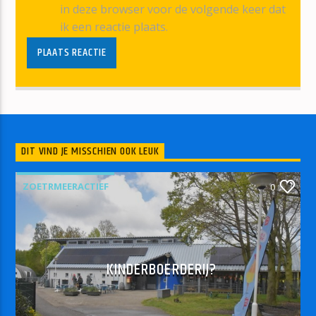
in deze browser voor de volgende keer dat
ik een reactie plaats.
DIT VIND JE MISSCHIEN OOK LEUK
ZOETRMEERACTIEF
0
KINDERBOERDERIJ?