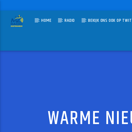
HOME
RADIO
BEKIJK ONS OOK OP TWI
HUIDIG N
MZ-RADIO
BOUW
ERIK-VE
WARME NIE