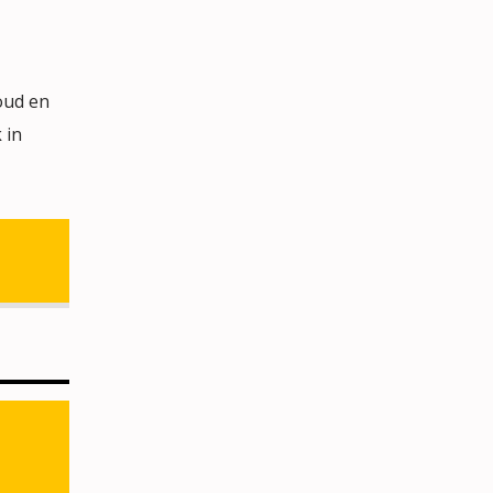
oud en
 in