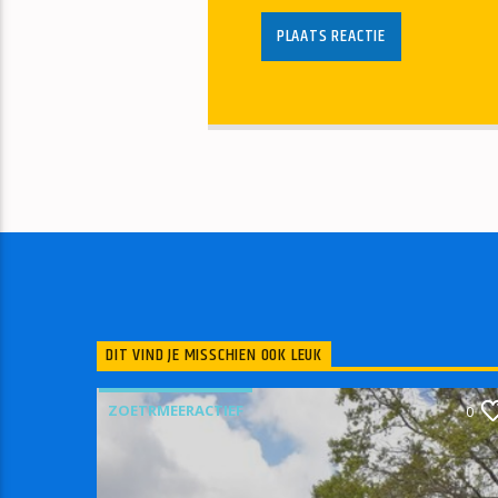
DIT VIND JE MISSCHIEN OOK LEUK
ZOETRMEERACTIEF
0