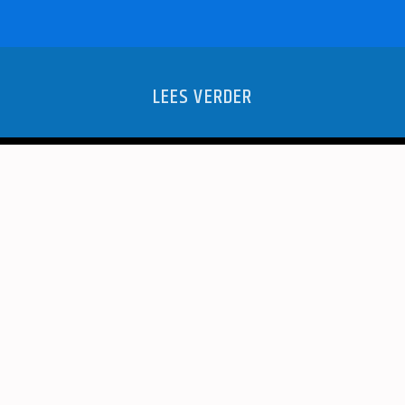
LEES VERDER
R KINDEREN
WEEKEND