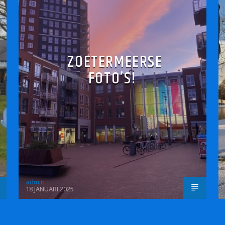
ZOETERMEERSE
FOTO’S!
admin
18 JANUARI 2025