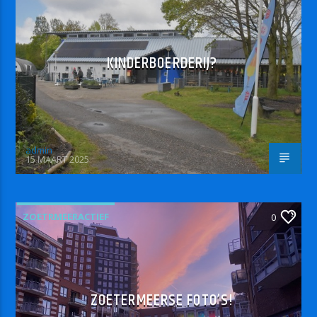
KINDERBOERDERIJ?
admin
15 MAART 2025
ZOETRMEERACTIEF
0
ZOETERMEERSE FOTO’S!