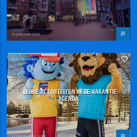
admin
18 JANUARI 2025
ZOETRMEERACTIEF
0
LEUKE ACTIVITEITEN IN DE VAKANTIE
AGENDA
21 DECEMBER 2024