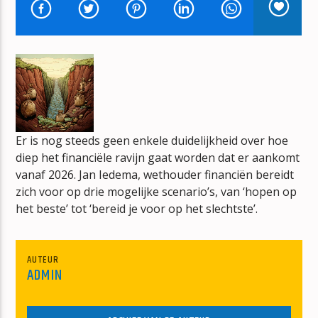
MEDIAZOETERMEER-RADIO
MZ-RADIO
mz-radio
Er is nog steeds geen enkele duidelijkheid over hoe
diep het financiële ravijn gaat worden dat er aankomt
vanaf 2026. Jan Iedema, wethouder financiën bereidt
zich voor op drie mogelijke scenario’s, van ‘hopen op
het beste’ tot ‘bereid je voor op het slechtste’.
AUTEUR
ADMIN