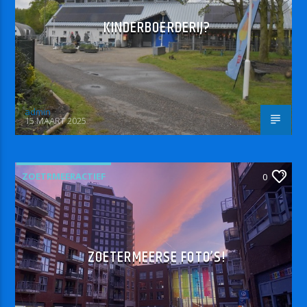
KINDERBOERDERIJ?
admin
15 MAART 2025
ZOETRMEERACTIEF
0
ZOETERMEERSE FOTO’S!