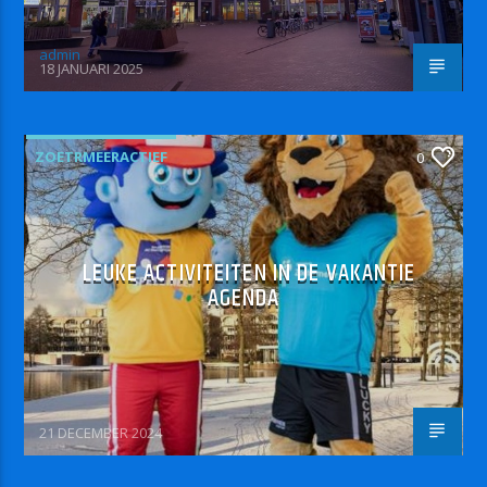
admin
18 JANUARI 2025
ZOETRMEERACTIEF
0
LEUKE ACTIVITEITEN IN DE VAKANTIE
AGENDA
21 DECEMBER 2024