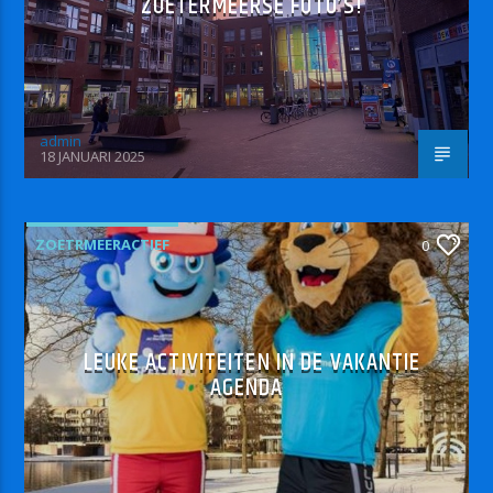
ZOETERMEERSE FOTO’S!
admin
18 JANUARI 2025
ZOETRMEERACTIEF
0
LEUKE ACTIVITEITEN IN DE VAKANTIE
AGENDA