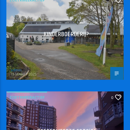
ZOETRMEERACTIEF
0
KINDERBOERDERIJ?
admin
15 MAART 2025
ZOETRMEERACTIEF
0