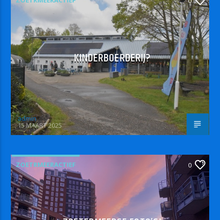
ZOETRMEERACTIEF
0
KINDERBOERDERIJ?
admin
15 MAART 2025
ZOETRMEERACTIEF
0