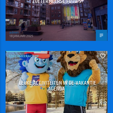
ZOETERMEERSE FOTO’S!
admin
18 JANUARI 2025
ZOETRMEERACTIEF
0
LEUKE ACTIVITEITEN IN DE VAKANTIE
AGENDA