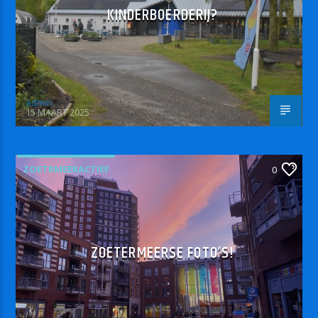
KINDERBOERDERIJ?
admin
15 MAART 2025
ZOETRMEERACTIEF
0
ZOETERMEERSE FOTO’S!