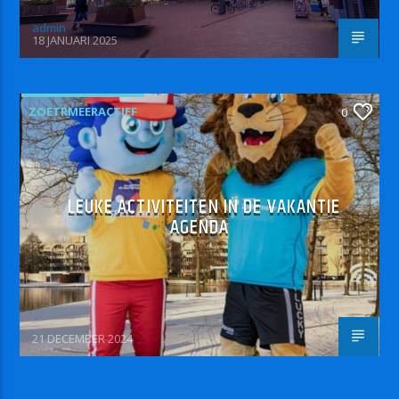
admin
18 JANUARI 2025
ZOETRMEERACTIEF
0
LEUKE ACTIVITEITEN IN DE VAKANTIE
AGENDA
21 DECEMBER 2024