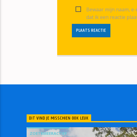
Bewaar mijn naam, e-m
dat ik een reactie plaa
DIT VIND JE MISSCHIEN OOK LEUK
ZOETRMEERACTIEF
0