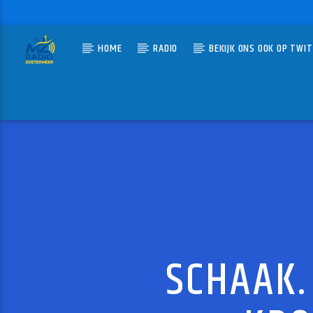
HOME
RADIO
BEKIJK ONS OOK OP TWI
HUIDIG N
MZ-RADIO
EIN T
EELKE KL
SCHAAK.