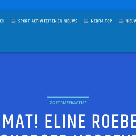
TCH
SPORT ACTIVITEITEN EN NIEUWS
NEDFM TOP
NIEU
UMMER
AG AM STRAND
EIJN
ZOETRMEERACTIEF
 MAT! ELINE ROEB