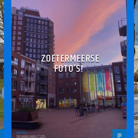
ZOETERMEERSE
FOTO’S!
admin
18 JANUARI 2025