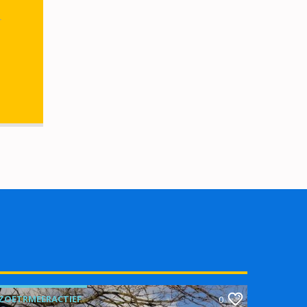
r
ZOETRMEERACTIEF
0