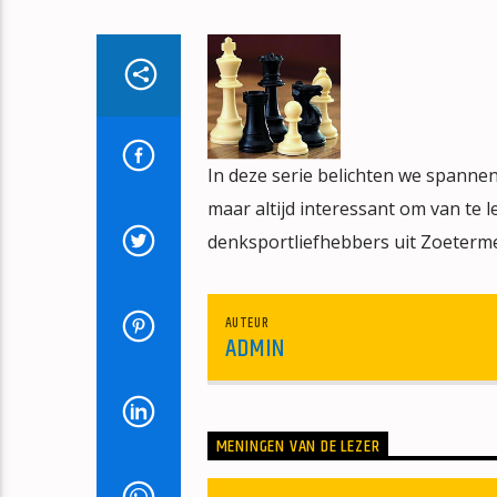
In deze serie belichten we spanne
maar altijd interessant om van te 
denksportliefhebbers uit Zoeterm
AUTEUR
ADMIN
MENINGEN VAN DE LEZER