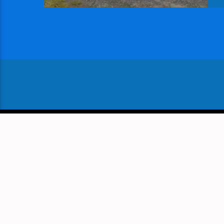
VOLGEND BERICHT
SCHAAK. MAT! ELINE ROEB
KROONGROEP HOOGEV