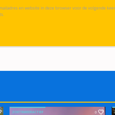
ailadres en website in deze browser voor de volgende kee
ts.
ZOETRMEERACTIEF
0