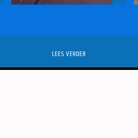
LEES VERDER
ERS WINT
SCHAAK.
EEN!
KRO