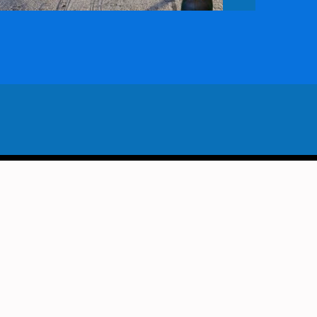
VORIG BERICHT
 MAT! ELINE ROEBERS WINT
ONGROEP HOOGEVEEN!