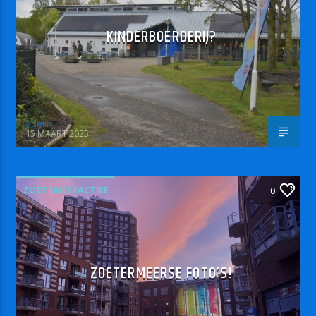
KINDERBOERDERIJ?
admin
15 MAART 2025
ZOETRMEERACTIEF
0
ZOETERMEERSE FOTO’S!