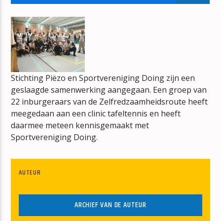
WAAROM MAG IK MIJN KIND NIET ZIEN
DENNIS JONES
Stichting Piëzo en Sportvereniging Doing zijn een
geslaagde samenwerking aangegaan. Een groep van
mz-radio
22 inburgeraars van de Zelfredzaamheidsroute heeft
meegedaan aan een clinic tafeltennis en heeft
daarmee meteen kennisgemaakt met
Sportvereniging Doing.
AUTEUR
ARCHIEF VAN DE AUTEUR