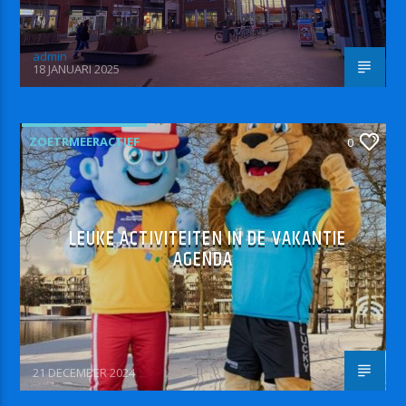
admin
18 JANUARI 2025
ZOETRMEERACTIEF
0
LEUKE ACTIVITEITEN IN DE VAKANTIE
AGENDA
21 DECEMBER 2024