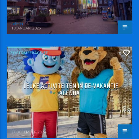
admin
18 JANUARI 2025
ZOETRMEERACTIEF
0
LEUKE ACTIVITEITEN IN DE VAKANTIE
AGENDA
21 DECEMBER 2024