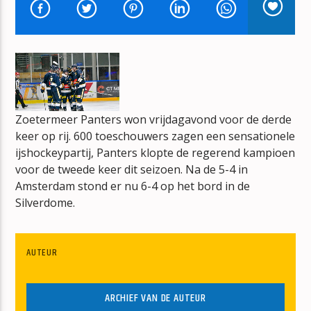
HITS FROM THE HEARTLAND
CAMILLE JANSZEN
Zoetermeer Panters won vrijdagavond voor de derde
mz-radio
keer op rij. 600 toeschouwers zagen een sensationele
ijshockeypartij, Panters klopte de regerend kampioen
voor de tweede keer dit seizoen. Na de 5-4 in
Amsterdam stond er nu 6-4 op het bord in de
Silverdome.
AUTEUR
ARCHIEF VAN DE AUTEUR