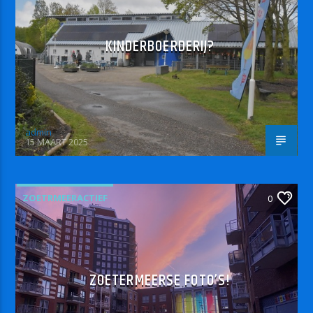
KINDERBOERDERIJ?
admin
15 MAART 2025
ZOETRMEERACTIEF
0
ZOETERMEERSE FOTO’S!