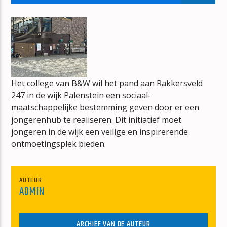
HIT 'EM HIGH (THE MONSTARS' ANTHEM)
B REAL, BUSTA RHYMES, COOLIO, LL COOL J & METHOD MAN
Het college van B&W wil het pand aan Rakkersveld
247 in de wijk Palenstein een sociaal-
mz-radio
maatschappelijke bestemming geven door er een
jongerenhub te realiseren. Dit initiatief moet
jongeren in de wijk een veilige en inspirerende
ontmoetingsplek bieden.
AUTEUR
ADMIN
ARCHIEF VAN DE AUTEUR