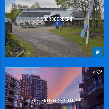
KINDERBOERDERIJ?
admin
15 MAART 2025
ZOETRMEERACTIEF
0
ZOETERMEERSE FOTO’S!