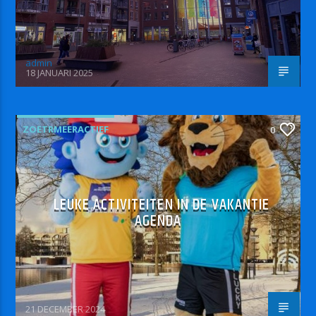
admin
18 JANUARI 2025
ZOETRMEERACTIEF
0
LEUKE ACTIVITEITEN IN DE VAKANTIE
AGENDA
21 DECEMBER 2024