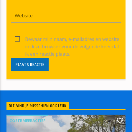
Bewaar mijn naam, e-mailadres en website
in deze browser voor de volgende keer dat
ik een reactie plaats.
DIT VIND JE MISSCHIEN OOK LEUK
ZOETRMEERACTIEF
0