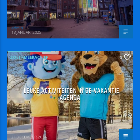
admin
18 JANUARI 2025
ZOETRMEERACTIEF
0
LEUKE ACTIVITEITEN IN DE VAKANTIE
AGENDA
21 DECEMBER 2024