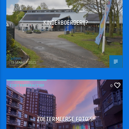
KINDERBOERDERIJ?
admin
15 MAART 2025
ZOETRMEERACTIEF
0
ZOETERMEERSE FOTO’S!