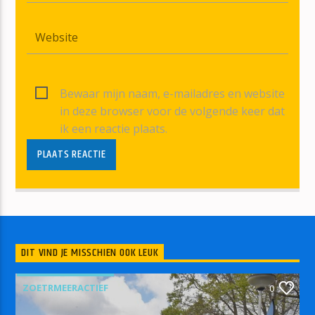
Bewaar mijn naam, e-mailadres en website
in deze browser voor de volgende keer dat
ik een reactie plaats.
DIT VIND JE MISSCHIEN OOK LEUK
ZOETRMEERACTIEF
0