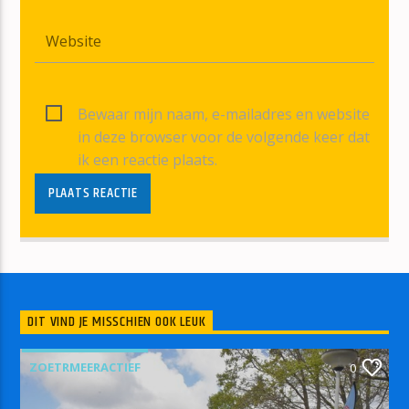
Bewaar mijn naam, e-mailadres en website
in deze browser voor de volgende keer dat
ik een reactie plaats.
DIT VIND JE MISSCHIEN OOK LEUK
ZOETRMEERACTIEF
0