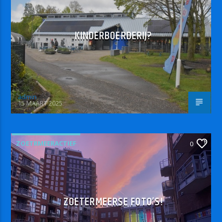
KINDERBOERDERIJ?
admin
15 MAART 2025
ZOETRMEERACTIEF
0
ZOETERMEERSE FOTO’S!