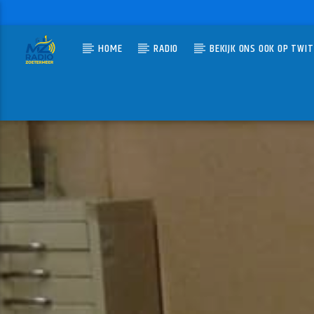
HOME
RADIO
BEKIJK ONS OOK OP TWI
HUIDIG N
MZ-RADIO
ARE Y
ROZALLA