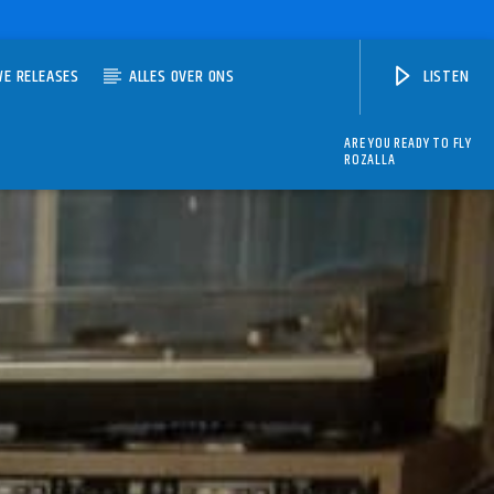
WE RELEASES
ALLES OVER ONS
LISTEN
ARE YOU READY TO FLY
ROZALLA