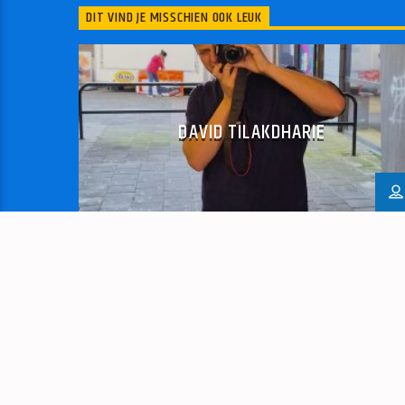
DIT VIND JE MISSCHIEN OOK LEUK
DAVID TILAKDHARIE
Presentator en fotograaf David is een
jonge van 24 jaar en zit vol in het leven hij
maakt/draait graag muziek. Buiten dat doet
hij ook graag fotograferen op
evenementen hij wilt graag de mooiste
plaatjes maken!!