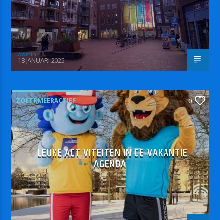
admin
18 JANUARI 2025
ZOETRMEERACTIEF
0
LEUKE ACTIVITEITEN IN DE VAKANTIE
AGENDA