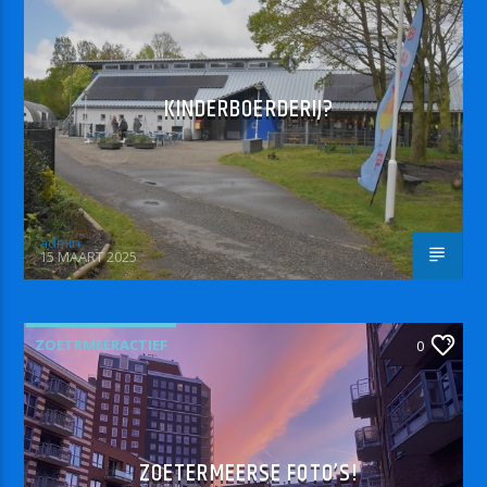
KINDERBOERDERIJ?
admin
15 MAART 2025
ZOETRMEERACTIEF
0
ZOETERMEERSE FOTO’S!