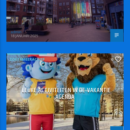
admin
18 JANUARI 2025
ZOETRMEERACTIEF
0
LEUKE ACTIVITEITEN IN DE VAKANTIE
AGENDA