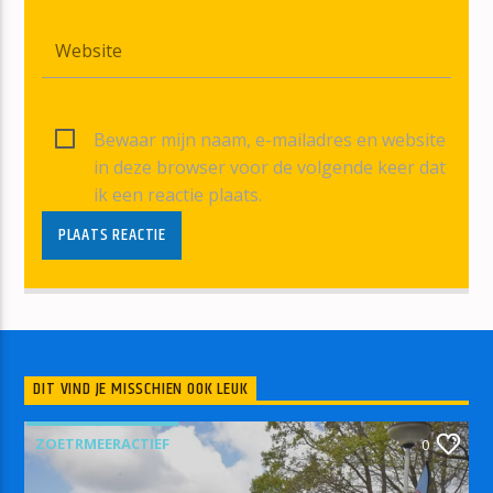
Bewaar mijn naam, e-mailadres en website
in deze browser voor de volgende keer dat
ik een reactie plaats.
DIT VIND JE MISSCHIEN OOK LEUK
ZOETRMEERACTIEF
0