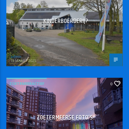
KINDERBOERDERIJ?
admin
15 MAART 2025
ZOETRMEERACTIEF
0
ZOETERMEERSE FOTO’S!