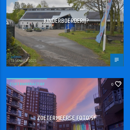
KINDERBOERDERIJ?
admin
15 MAART 2025
ZOETRMEERACTIEF
0
ZOETERMEERSE FOTO’S!