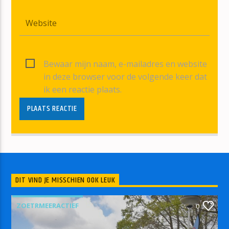
Bewaar mijn naam, e-mailadres en website
in deze browser voor de volgende keer dat
ik een reactie plaats.
DIT VIND JE MISSCHIEN OOK LEUK
ZOETRMEERACTIEF
0