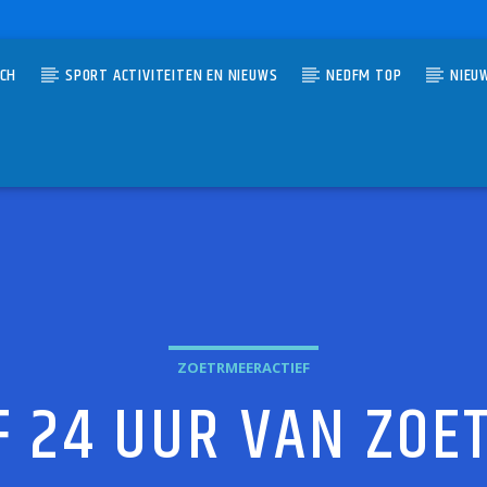
TCH
SPORT ACTIVITEITEN EN NIEUWS
NEDFM TOP
NIEU
UMMER
DE WEKKER WAKKER
 VLIET
ZOETRMEERACTIEF
F 24 UUR VAN ZO