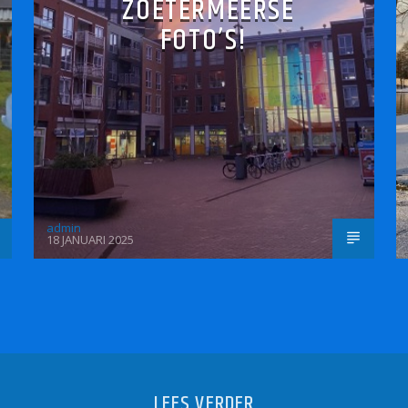
ZOETERMEERSE
FOTO’S!
admin
18 JANUARI 2025
LEES VERDER