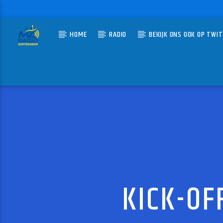
HOME
RADIO
BEKIJK ONS OOK OP TWI
HUIDIG N
MZ-RADIO
VOOR 
ERIK VAN
KICK-OF