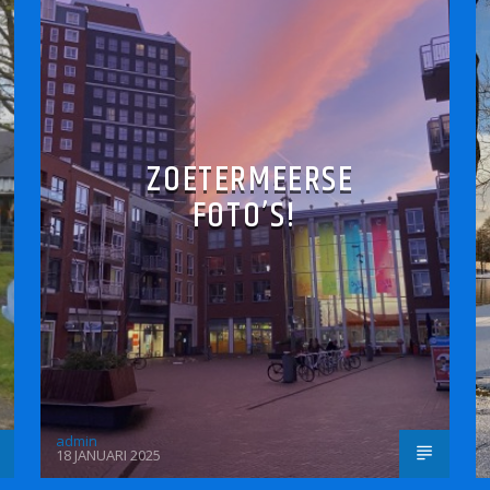
ZOETERMEERSE
FOTO’S!
admin
18 JANUARI 2025