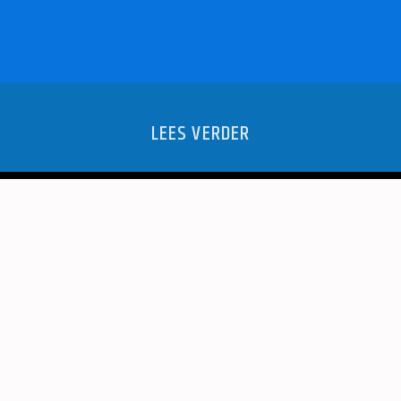
LEES VERDER
VOOR
IN
ENPARK
LENTE