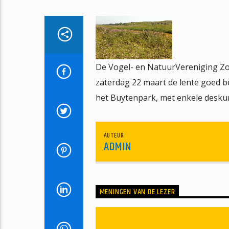
De Vogel- en NatuurVereniging Zoe
zaterdag 22 maart de lente goed b
het Buytenpark, met enkele deskun
AUTEUR
ADMIN
MENINGEN VAN DE LEZER