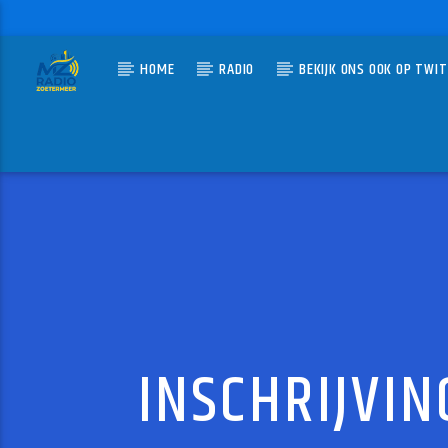
HOME
RADIO
BEKIJK ONS OOK OP TWI
HUIDIG N
MZ-RADIO
GET A 
SOUL II S
INSCHRIJVI