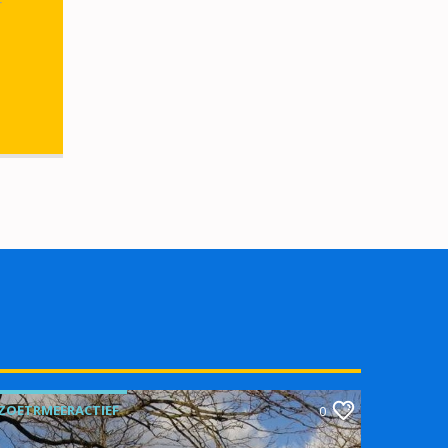
r
ZOETRMEERACTIEF
0