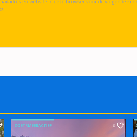
ailadres en website in deze browser voor de volgende kee
ts.
ZOETRMEERACTIEF
0