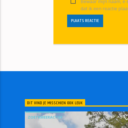
Bewaar mijn naam, e-m
dat ik een reactie plaa
DIT VIND JE MISSCHIEN OOK LEUK
ZOETRMEERACTIEF
0