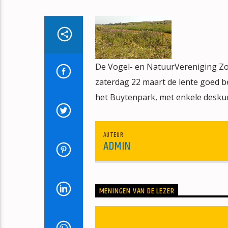
De Vogel- en NatuurVereniging Zoe
zaterdag 22 maart de lente goed b
het Buytenpark, met enkele deskun
AUTEUR
ADMIN
MENINGEN VAN DE LEZER