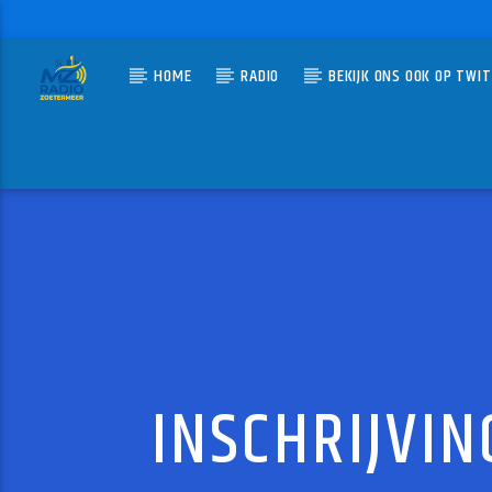
HOME
RADIO
BEKIJK ONS OOK OP TWI
HUIDIG N
MZ-RADIO
ZONN
RAY & BE
INSCHRIJVI