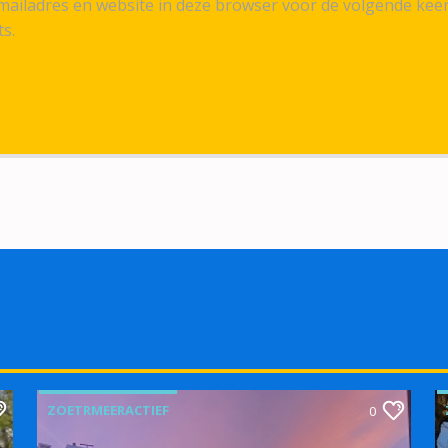
ailadres en website in deze browser voor de volgende kee
ts.
ZOETRMEERACTIEF
0