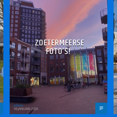
ZOETERMEERSE
FOTO’S!
admin
18 JANUARI 2025