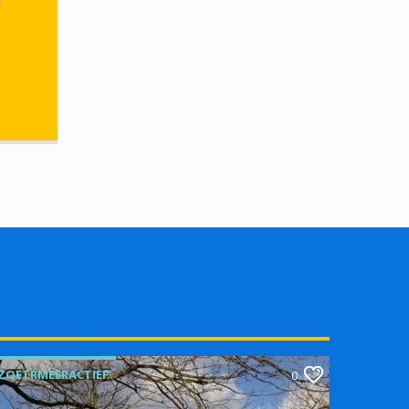
r
ZOETRMEERACTIEF
0