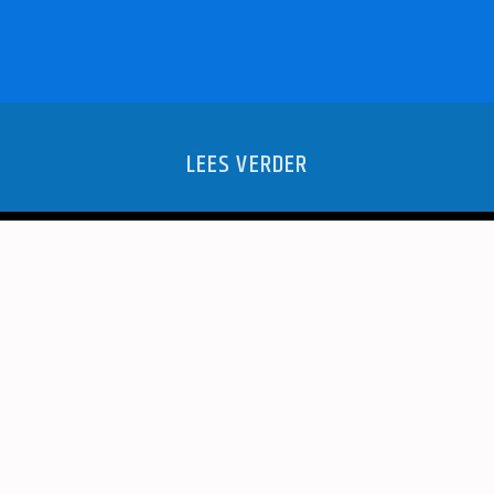
LEES VERDER
VOOR
IN
ENPARK
LENTE