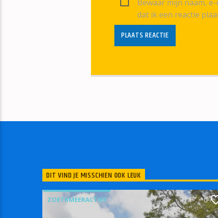
Bewaar mijn naam, e-m
dat ik een reactie plaa
DIT VIND JE MISSCHIEN OOK LEUK
ZOETRMEERACTIEF
0