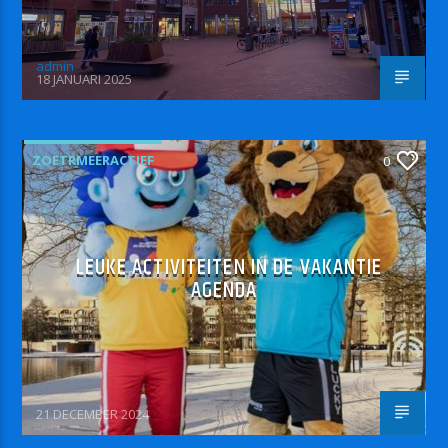
admin
18 JANUARI 2025
ZOETRMEERACTIEF
0
LEUKE ACTIVITEITEN IN DE VAKANTIE
AGENDA
21 DECEMBER 2024