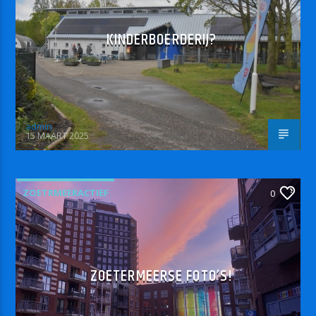
KINDERBOERDERIJ?
admin
15 MAART 2025
ZOETRMEERACTIEF
0
ZOETERMEERSE FOTO’S!