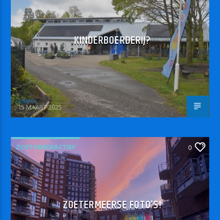
KINDERBOERDERIJ?
admin
15 MAART 2025
ZOETRMEERACTIEF
0
ZOETERMEERSE FOTO’S!