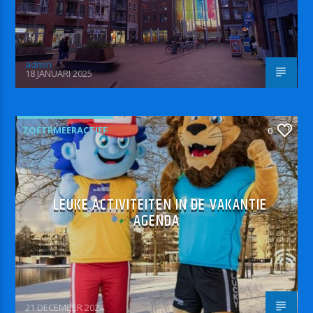
admin
18 JANUARI 2025
ZOETRMEERACTIEF
0
LEUKE ACTIVITEITEN IN DE VAKANTIE
AGENDA
21 DECEMBER 2024