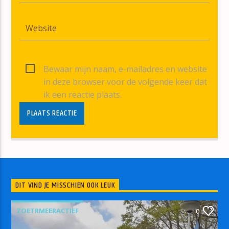
Bewaar mijn naam, e-mailadres en website
in deze browser voor de volgende keer dat
ik een reactie plaats.
DIT VIND JE MISSCHIEN OOK LEUK
ZOETRMEERACTIEF
0