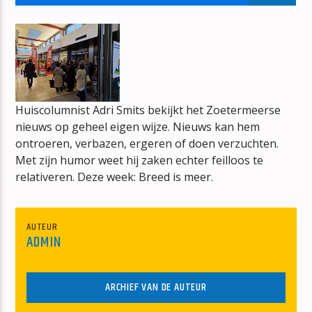
VOOR DE WEKKER WAKKER
ERIK VAN VLIET
Huiscolumnist Adri Smits bekijkt het Zoetermeerse
nieuws op geheel eigen wijze. Nieuws kan hem
mz-radio
ontroeren, verbazen, ergeren of doen verzuchten.
Met zijn humor weet hij zaken echter feilloos te
relativeren. Deze week: Breed is meer.
AUTEUR
ADMIN
ARCHIEF VAN DE AUTEUR