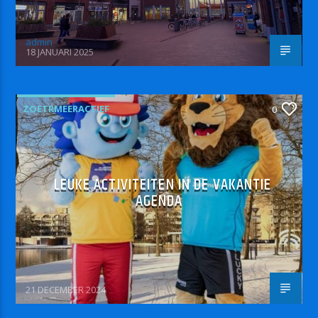
admin
18 JANUARI 2025
ZOETRMEERACTIEF
0
LEUKE ACTIVITEITEN IN DE VAKANTIE
AGENDA
21 DECEMBER 2024