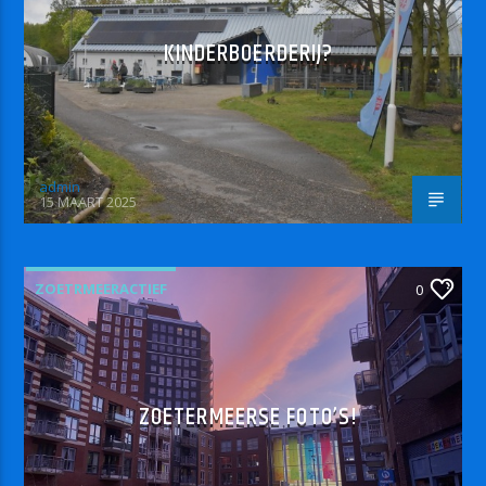
KINDERBOERDERIJ?
admin
15 MAART 2025
ZOETRMEERACTIEF
0
ZOETERMEERSE FOTO’S!