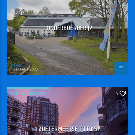
KINDERBOERDERIJ?
admin
15 MAART 2025
ZOETRMEERACTIEF
0
ZOETERMEERSE FOTO’S!