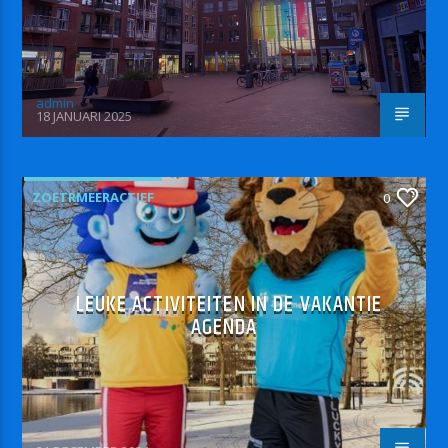
admin
18 JANUARI 2025
ZOETRMEERACTIEF
0
LEUKE ACTIVITEITEN IN DE VAKANTIE
AGENDA