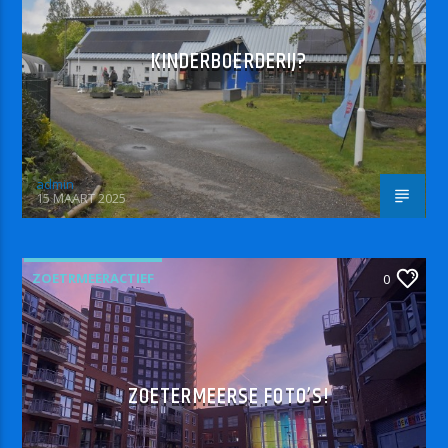
KINDERBOERDERIJ?
admin
15 MAART 2025
ZOETRMEERACTIEF
0
ZOETERMEERSE FOTO’S!