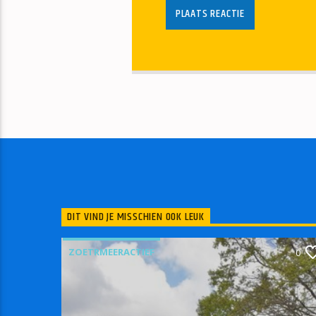
DIT VIND JE MISSCHIEN OOK LEUK
ZOETRMEERACTIEF
0