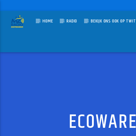
HOME
RADIO
BEKIJK ONS OOK OP TWI
HUIDIG N
MZ-RADIO
DE CO
DE RUITE
ECOWARE