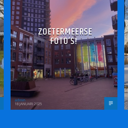
ZOETERMEERSE
FOTO’S!
admin
18 JANUARI 2025