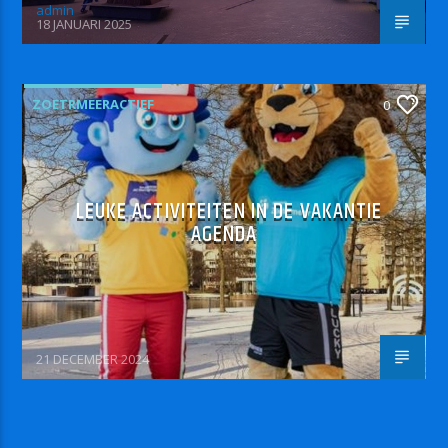
admin
18 JANUARI 2025
ZOETRMEERACTIEF
0
LEUKE ACTIVITEITEN IN DE VAKANTIE
AGENDA
21 DECEMBER 2024