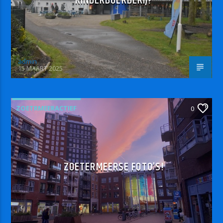
KINDERBOERDERIJ?
admin
15 MAART 2025
ZOETRMEERACTIEF
0
ZOETERMEERSE FOTO’S!